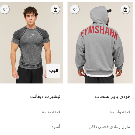
الجديد
هودي باور بسحاب
تيشيرت ديفانت
قصّة واسعة
قصّة ضيقة
مارل رمادي فحمي داكن
أسود