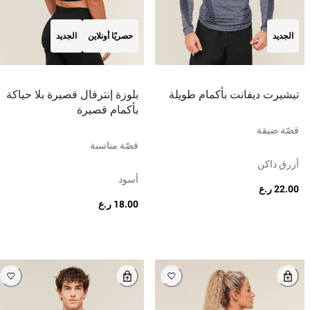
الجديد
حصريًا أونلاين
الجديد
تيشيرت ديفانت بأكمام طويلة
بلوزة إنترفال قصيرة بلا حياكة
بأكمام قصيرة
قصّة ضيقة
قصّة مناسبة
أزرق داكن
أسود
22.00 ر.ع
18.00 ر.ع