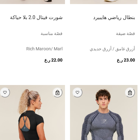
بنطال رياضي هايبيرد
شورت فيتال 2.0 بلا حياكة
قصّة ضيقة
قصّة مناسبة
أزرق غامق / أزرق حديدي
Rich Maroon/ Marl
23.00 ر.ع
22.00 ر.ع