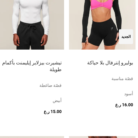
الجديد
بوليرو إنترفال بلا حياكة
تيشيرت بيزلاير إيليمنت بأكمام
طويلة
قصّة مناسبة
قصّة ضاغطة
أسود
أبيض
16.00 ر.ع
15.00 ر.ع