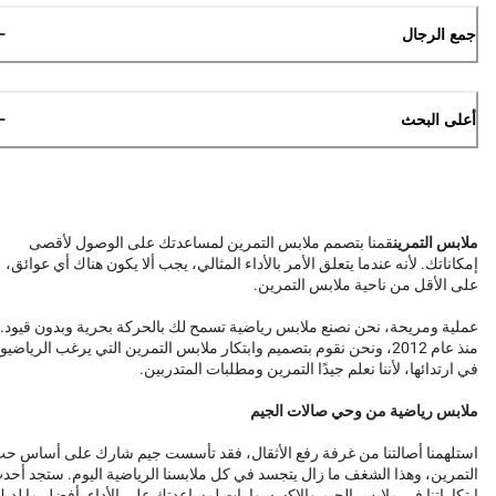
جمع الرجال
أعلى البحث
ملابس التمرين
قمنا بتصمم ملابس التمرين لمساعدتك على الوصول لأقصى
إمكاناتك. لأنه عندما يتعلق الأمر بالأداء المثالي، يجب ألا يكون هناك أي عوائق،
على الأقل من ناحية ملابس التمرين.
عملية ومريحة، نحن نصنع ملابس رياضية تسمح لك بالحركة بحرية وبدون قيود.
منذ عام 2012، ونحن نقوم بتصميم وابتكار ملابس التمرين التي يرغب الرياضيو
في ارتدائها، لأننا نعلم جيدًا التمرين ومطلبات المتدربين.
ملابس رياضية من وحي صالات الجيم
استلهمنا أصالتنا من غرفة رفع الأثقال، فقد تأسست جيم شارك على أساس ح
التمرين، وهذا الشغف ما زال يتجسد في كل ملابسنا الرياضية اليوم. ستجد أحد
ابتكاراتنا في ملابس الجيم والإكسسوارات لمساعدتك على الأداء بأفضل ما لدي