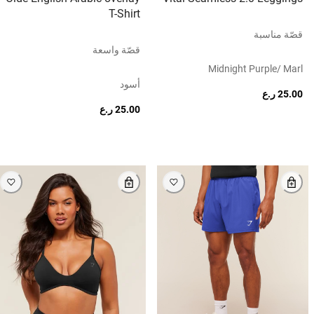
T-Shirt
قصّة مناسبة
قصّة واسعة
Midnight Purple/ Marl
أسود
25.00 ر.ع
25.00 ر.ع