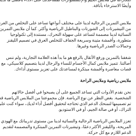
وأيضًا الاسترخاء بأناقة.
ملابس التمرين الرجالية لدينا على مختلف أنواعها تساعد على التخلص من العر
من التيشيرتات إلى الشورتات والبناطيل الرياضية وأكثر. كما أن ملابس التمرين
النسائية لدينا مصممة لتساعد على سهولة التحرك، مستندة إلى تكنولوجيا
متطورة، وأقمشة متينة وسريعة الجفاف للتخلص العرق في تصميم الليقنز
وحمالات الصدر الرياضية وغيرها.
شغفنا بالتمرين ورفع الأثقال بالرفع هو ما بدأ هذه العلامة التجارية، ولم ننس
أصالتنا. تتميز ملابس كمال الأجسام للنساء والرجال لدينا بتصميم كلاسيكي، مع
قصات معاصرة وأقمشة مبتكرة لمساعدتك على تعزيز مستوى أداءك.
ملابس رياضية وملابس الراحة
نحن نقدم الأدوات التي تساعد الجميع على أن يصبحوا في أفضل حالاتهم
الشخصية. بغض النظر عن نوع الرياضة. فإن مجموعتنا من الملابس الرياضية قد
تم تصميمها لتمنحك الدعم الذي تحتاجه لتحقيق أفضل أداء لديك، سواء كنت عل
التراك، أو في صالة الجيم، أو في الاستوديو.
تعزز الملابس الرياضية الرجالية والنسائية لدينا من مستوى تدريباتك مع الهودي
المريحة، والليقنز الأكثر دعمًا، وتيشيرتات التمرين المبتكرة والمصممة لتقديم
الدعم اللازم مع كل حركة.