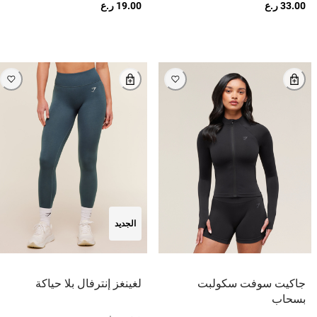
33.00 ر.ع
19.00 ر.ع
الجديد
جاكيت سوفت سكولبت
لغينغز إنترفال بلا حياكة
بسحاب