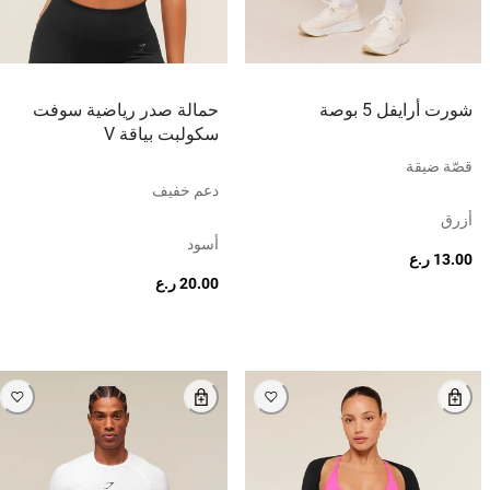
شورت أرايفل 5 بوصة
حمالة صدر رياضية سوفت
سكولبت بياقة V
قصّة ضيقة
دعم خفيف
أزرق
أسود
13.00 ر.ع
20.00 ر.ع