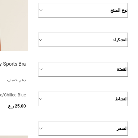
نوع المنتج
التشكيلة
 Sports Bra
القصّة
دعم خفيف
e/chilled Blue
النشاط
25.00 ر.ع
السعر