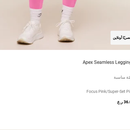
ريًا أونلاين
Apex Seamless Leggin
ة مناسبة
Focus Pink/super-Set P
3 ر.ع