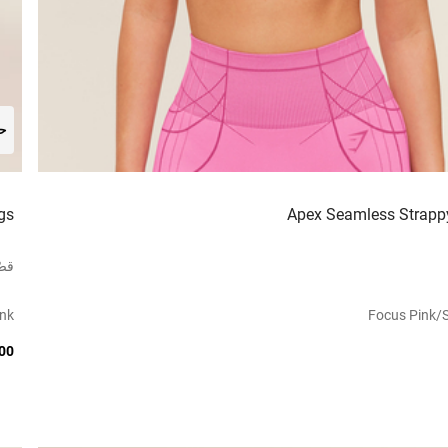
حص
gs
Apex Seamless Strappy
قصّ
ink
Focus Pink/s
6.00