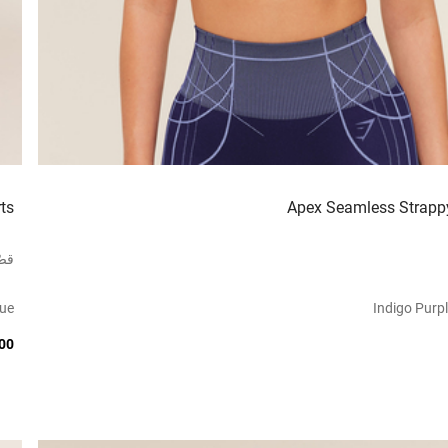
ts
Apex Seamless Strappy
قصّ
lue
Indigo Purpl
7.00