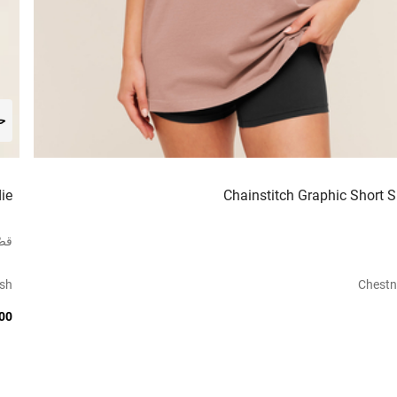
حص
ie
Chainstitch Graphic Short Sl
قصّ
sh
Chestn
1.00