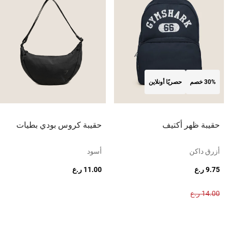
30% خصم
حصريًا أونلاين
حقيبة ظهر أكتيف
حقيبة كروس بودي بطيات
أزرق داكن
أسود
9.75 ر.ع
11.00 ر.ع
14.00 ر.ع