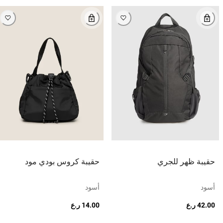
حقيبة ظهر للجري
حقيبة كروس بودي مود
أسود
أسود
42.00 ر.ع
14.00 ر.ع