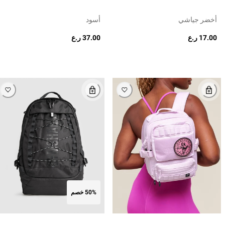
أخضر جياشي
أسود
17.00 ر.ع
37.00 ر.ع
50% خصم