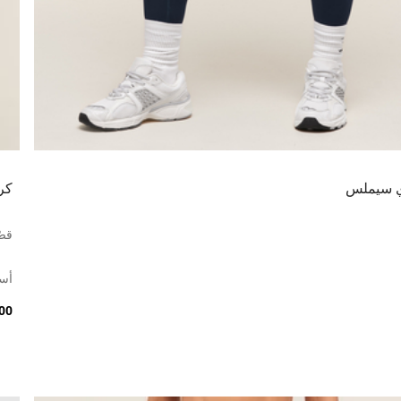
اي سيملس
كر
قصّ
أس
6.00