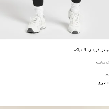
ينغز إفريداي بلا حياكة
ة مناسبة
ود
2 ر.ع