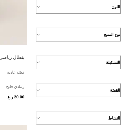
اللون
نوع المنتج
بنطال رياضي 
التشكيلة
قصّة عادية
رمادي فاتح
القصّة
20.00 ر.ع
النشاط