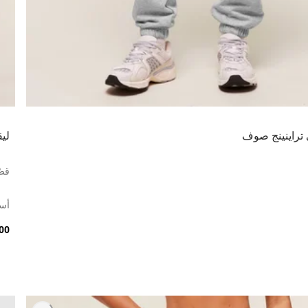
تراينينج صوف
لي
قصّ
أس
7.00