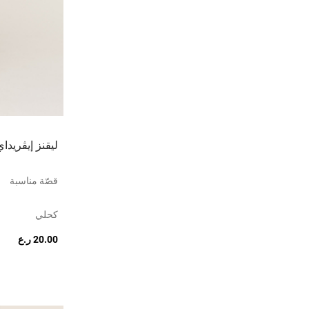
ليقنز إيڤريد
قصّة مناسبة
كحلي
20.00 ر.ع