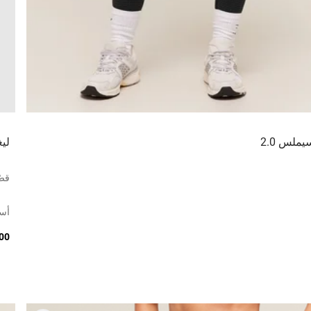
يملس 2.0
ليغ
قصّ
أس
0.00