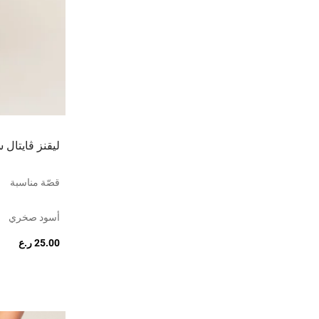
ليقنز ڤايتال س
قصّة مناسبة
أسود صخري
25.00 ر.ع