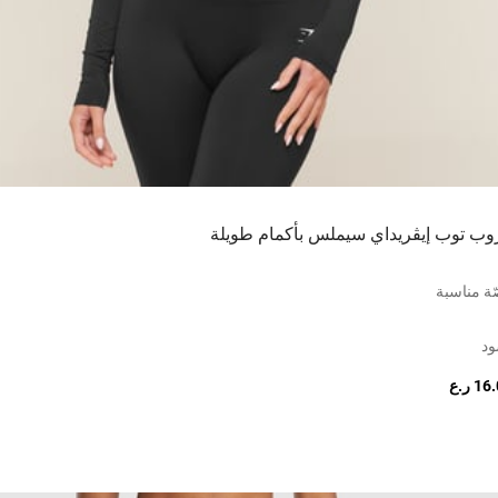
وب توب إيڤريداي سيملس بأكمام طويلة
ة مناسبة
ود
1 ر.ع