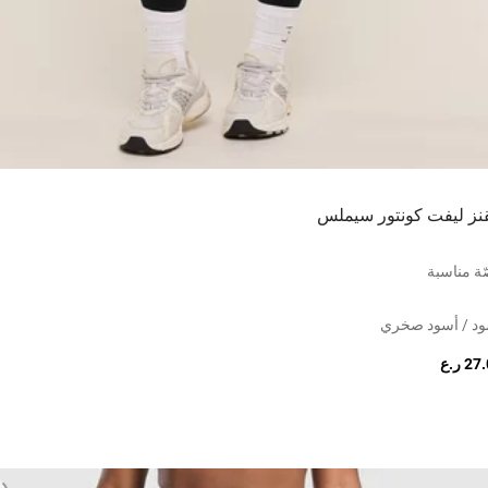
قنز ليفت كونتور سيملس
ة مناسبة
ود / أسود صخري
2 ر.ع