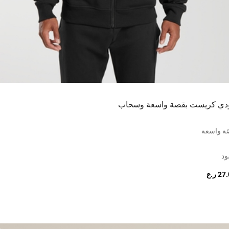
دي كريست بقصة واسعة وسحاب
ة واسعة
ود
2 ر.ع