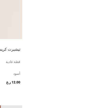
تيشيرت كري
قصّة عادية
أسود
12.00 ر.ع