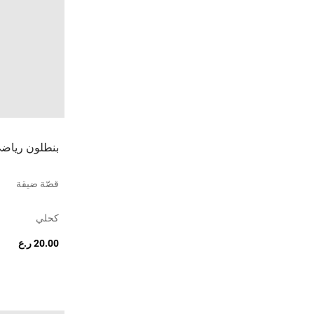
بنطلون رياض
قصّة ضيقة
كحلي
20.00 ر.ع