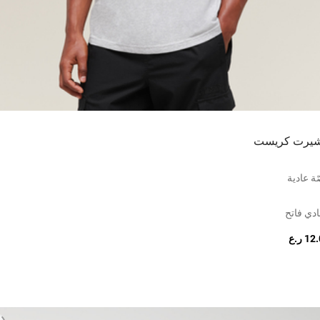
شيرت كريست
ة عادية
دي فاتح
1 ر.ع