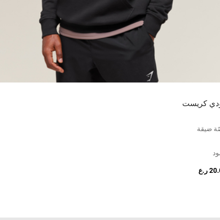
دي كريست
ة ضيقة
ود
2 ر.ع