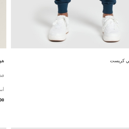
ي كريست
هو
قصّ
أس
0.00