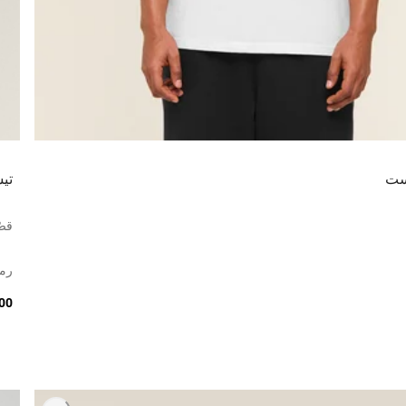
ست
تي
قصّ
رما
2.00