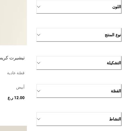
اللون
نوع المنتج
تيشيرت كري
التشكيلة
قصّة عادية
أبيض
القصّة
12.00 ر.ع
النشاط