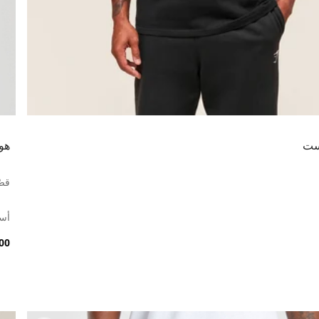
ست
هو
قصّ
أس
7.00