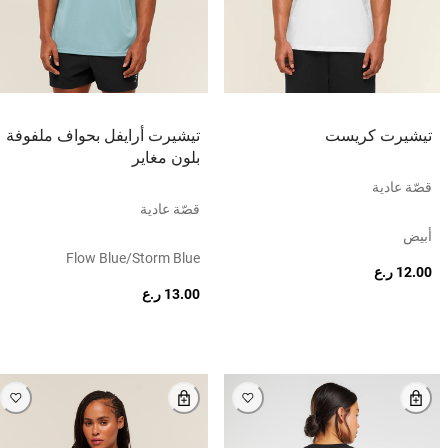
تيشيرت كريست
تيشيرت أرايفل بحواف ملفوفة
بلون مغاير
قصّة عادية
قصّة عادية
أبيض
Flow Blue/storm Blue
12.00 ر.ع
13.00 ر.ع