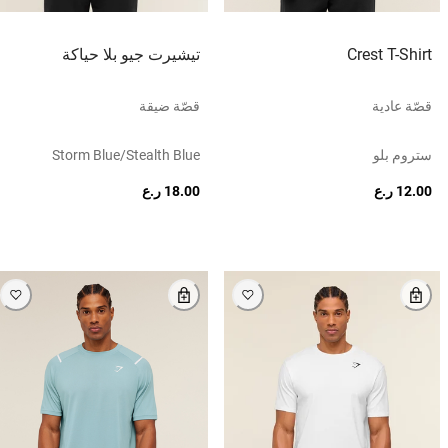
Crest T-Shirt
تيشيرت جيو بلا حياكة
قصّة عادية
قصّة ضيقة
ستروم بلو
Storm Blue/stealth Blue
12.00 ر.ع
18.00 ر.ع