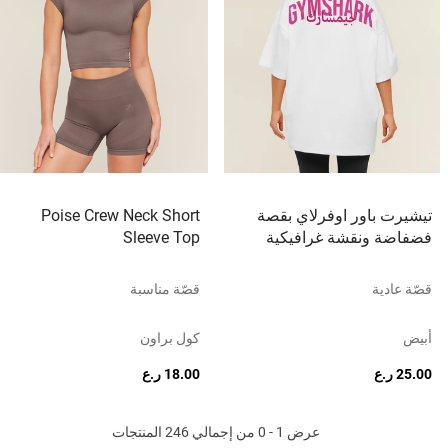
تيشيرت باور اوفرلاي بقصة
Poise Crew Neck Short
فضفاضة ونقشة غرافيكية
Sleeve Top
قصّة عادية
قصّة مناسبة
أبيض
كول براون
25.00 ر.ع
18.00 ر.ع
عرض 1 - 0 من إجمالي 246 المنتجات