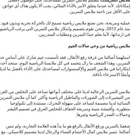
إمكاناتك. لأنه عندما يتعلق الأمر بالأداء المثالي، يجب ألا يكون هناك أي عوائق،
على الأقل من ناحية ملابس التمرين.
عملية ومريحة، نحن نصنع ملابس رياضية تسمح لك بالحركة بحرية وبدون قيود.
منذ عام 2012، ونحن نقوم بتصميم وابتكار ملابس التمرين التي يرغب الرياضيو
في ارتدائها، لأننا نعلم جيدًا التمرين ومطلبات المتدربين.
ملابس رياضية من وحي صالات الجيم
استلهمنا أصالتنا من غرفة رفع الأثقال، فقد تأسست جيم شارك على أساس ح
التمرين، وهذا الشغف ما زال يتجسد في كل ملابسنا الرياضية اليوم. ستجد أحد
ابتكاراتنا في ملابس الجيم والإكسسوارات لمساعدتك على الأداء بأفضل ما لدي
وأيضًا الاسترخاء بأناقة.
ملابس التمرين الرجالية لدينا على مختلف أنواعها تساعد على التخلص من العر
من التيشيرتات إلى الشورتات والبناطيل الرياضية وأكثر. كما أن ملابس التمرين
النسائية لدينا مصممة لتساعد على سهولة التحرك، مستندة إلى تكنولوجيا
متطورة، وأقمشة متينة وسريعة الجفاف للتخلص العرق في تصميم الليقنز
وحمالات الصدر الرياضية وغيرها.
شغفنا بالتمرين ورفع الأثقال بالرفع هو ما بدأ هذه العلامة التجارية، ولم ننس
أصالتنا. تتميز ملابس كمال الأجسام للنساء والرجال لدينا بتصميم كلاسيكي، مع