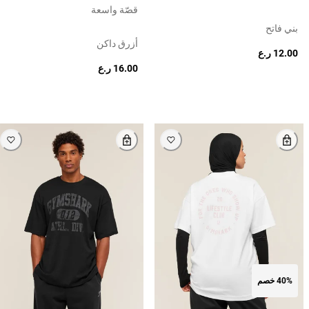
قصّة واسعة
بني فاتح
أزرق داكن
12.00 ر.ع
16.00 ر.ع
40% خصم