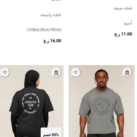
قصّة ضيقة
قصّة واسعة
أسود
Chilled Blue/white
11.00 ر.ع
16.00 ر.ع
50% خصم