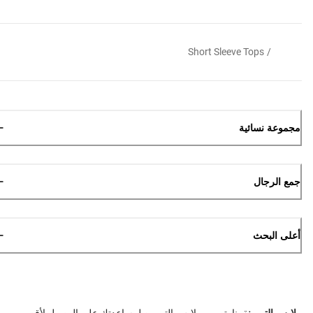
Short Sleeve Tops
/
مجموعة نسائية
جمع الرجال
أعلى البحث
ملابس التمرين
قمنا بتصمم ملابس التمرين لمساعدتك على الوصول لأقصى