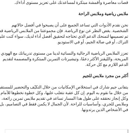
قصات معاصرة وأقمشة مبتكرة لمساعدتك على تعزيز مستوى أداءك.
ملابس رياضية وملابس الراحة
نحن نقدم الأدوات التي تساعد الجميع على أن يصبحوا في أفضل حالاتهم
الشخصية. بغض النظر عن نوع الرياضة. فإن مجموعتنا من الملابس الرياضية قد
تم تصميمها لتمنحك الدعم الذي تحتاجه لتحقيق أفضل أداء لديك، سواء كنت عل
التراك، أو في صالة الجيم، أو في الاستوديو.
تعزز الملابس الرياضية الرجالية والنسائية لدينا من مستوى تدريباتك مع الهودي
المريحة، والليقنز الأكثر دعمًا، وتيشيرتات التمرين المبتكرة والمصممة لتقديم
الدعم اللازم مع كل حركة.
أكثر من مجرد ملابس للجيم
يتفانى جيم شارك في استخلاص الإمكانيات من خلال التكيّف والتحضير للمستقب
من خلال ما نقوم به اليوم. إن كل عقبة نتغلب عليها، وكل خطوة نخطوها للأمام،
وكل إنجاز نحققه على طول هذا المسار تساعد في تقديم ملابس تمرين رائعة،
وملابس للجري، وأساسيات للراحة. لأن الجمال لا يكمن فقط في التصاميم، بل
في الأشخاص الذين يرتدونها.