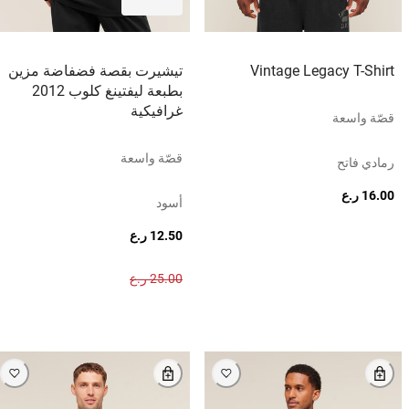
Vintage Legacy T-Shirt
تيشيرت بقصة فضفاضة مزين
بطبعة ليفتينغ كلوب 2012
غرافيكية
قصّة واسعة
قصّة واسعة
رمادي فاتح
16.00 ر.ع
أسود
12.50 ر.ع
25.00 ر.ع