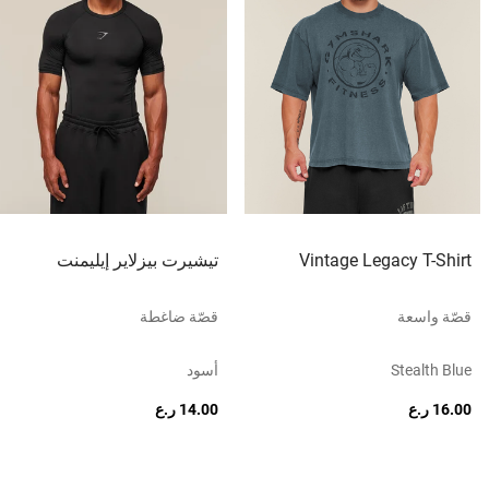
Vintage Legacy T-Shirt
تيشيرت بيزلاير إيليمنت
قصّة واسعة
قصّة ضاغطة
Stealth Blue
أسود
16.00 ر.ع
14.00 ر.ع