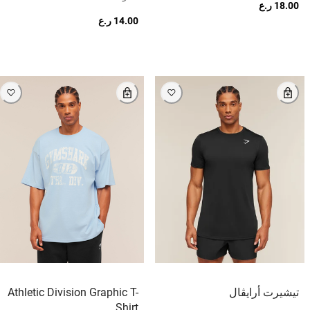
18.00 ر.ع
14.00 ر.ع
تيشيرت أرايڤال
Athletic Division Graphic T-
Shirt