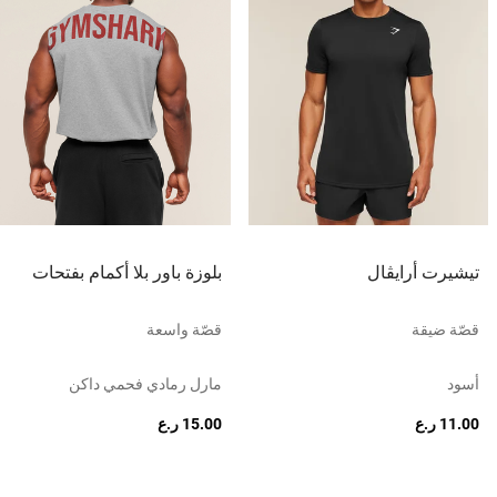
تيشيرت أرايڤال
بلوزة باور بلا أكمام بفتحات
قصّة ضيقة
قصّة واسعة
أسود
مارل رمادي فحمي داكن
11.00 ر.ع
15.00 ر.ع