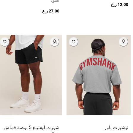
أسود
12.00 ر.ع
27.00 ر.ع
تيشيرت باور
شورت ليفتينغ 5 بوصة قماش