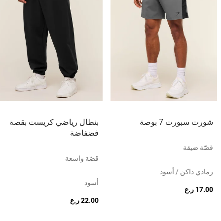
شورت سبورت 7 بوصة
بنطال رياضي كريست بقصة
فضفاضة
قصّة ضيقة
قصّة واسعة
رمادي داكن / أسود
أسود
17.00 ر.ع
22.00 ر.ع