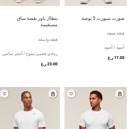
شورت سبورت 5 بوصة
بنطال باور بقصة ساق
مستقيمة
قصّة ضيقة
قصّة واسعة
أسود / أسود
رمادي فحمي مموج / أحمر ساتس
17.00 ر.ع
23.00 ر.ع