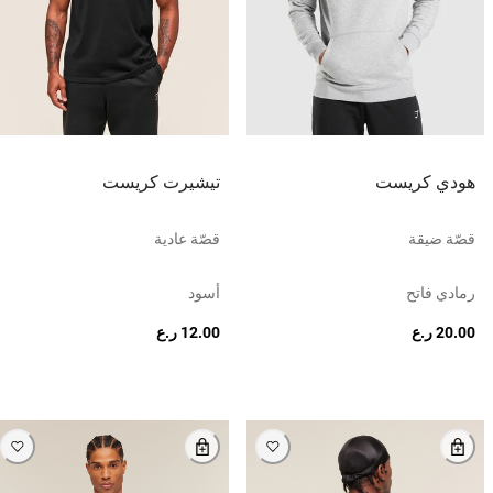
هودي كريست
تيشيرت كريست
قصّة ضيقة
قصّة عادية
رمادي فاتح
أسود
20.00 ر.ع
12.00 ر.ع