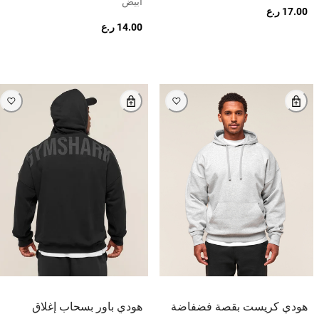
أبيض
17.00 ر.ع
14.00 ر.ع
هودي كريست بقصة فضفاضة
هودي باور بسحاب إغلاق