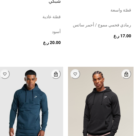
شبكي
قصّة واسعة
قصّة عادية
رمادي فحمي مموج / أحمر ساتس
أسود
17.00 ر.ع
20.00 ر.ع