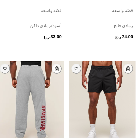
قصّة واسعة
قصّة واسعة
رمادي فاتح
أسود/رمادي داكن
24.00 ر.ع
33.00 ر.ع