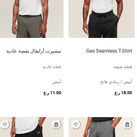
Geo Seamless T-Shirt
تيشيرت أرايڤال بقصة عادية
قصّة ضيقة
قصّة عادية
أبيض / رمادي فاتح
أبيض
18.00 ر.ع
11.00 ر.ع