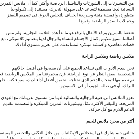
من التيشيرتات إلى الشورتات والبناطيل الرياضية وأكثر. كما أن ملابس التمرين
النسائية لدينا مصممة لتساعد على سهولة التحرك، مستندة إلى تكنولوجيا
متطورة، وأقمشة متينة وسريعة الجفاف للتخلص العرق في تصميم الليقنز
وحمالات الصدر الرياضية وغيرها.
شغفنا بالتمرين ورفع الأثقال بالرفع هو ما بدأ هذه العلامة التجارية، ولم ننس
أصالتنا. تتميز ملابس كمال الأجسام للنساء والرجال لدينا بتصميم كلاسيكي، مع
قصات معاصرة وأقمشة مبتكرة لمساعدتك على تعزيز مستوى أداءك.
ملابس رياضية وملابس الراحة
نحن نقدم الأدوات التي تساعد الجميع على أن يصبحوا في أفضل حالاتهم
الشخصية. بغض النظر عن نوع الرياضة. فإن مجموعتنا من الملابس الرياضية قد
تم تصميمها لتمنحك الدعم الذي تحتاجه لتحقيق أفضل أداء لديك، سواء كنت عل
التراك، أو في صالة الجيم، أو في الاستوديو.
تعزز الملابس الرياضية الرجالية والنسائية لدينا من مستوى تدريباتك مع الهودي
المريحة، والليقنز الأكثر دعمًا، وتيشيرتات التمرين المبتكرة والمصممة لتقديم
الدعم اللازم مع كل حركة.
أكثر من مجرد ملابس للجيم
يتفانى جيم شارك في استخلاص الإمكانيات من خلال التكيّف والتحضير للمستقب
من خلال ما نقوم به اليوم. إن كل عقبة نتغلب عليها، وكل خطوة نخطوها للأمام،