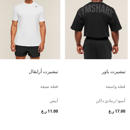
تيشيرت باور
تيشيرت أرايڤال
قصّة واسعة
قصّة ضيقة
أسود/رمادي داكن
أبيض
17.00 ر.ع
11.00 ر.ع