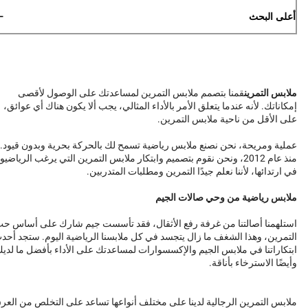
أعلى البحث
ملابس التمرين
قمنا بتصمم ملابس التمرين لمساعدتك على الوصول لأقصى
إمكاناتك. لأنه عندما يتعلق الأمر بالأداء المثالي، يجب ألا يكون هناك أي عوائق،
على الأقل من ناحية ملابس التمرين.
عملية ومريحة، نحن نصنع ملابس رياضية تسمح لك بالحركة بحرية وبدون قيود.
منذ عام 2012، ونحن نقوم بتصميم وابتكار ملابس التمرين التي يرغب الرياضيو
في ارتدائها، لأننا نعلم جيدًا التمرين ومطلبات المتدربين.
ملابس رياضية من وحي صالات الجيم
استلهمنا أصالتنا من غرفة رفع الأثقال، فقد تأسست جيم شارك على أساس ح
التمرين، وهذا الشغف ما زال يتجسد في كل ملابسنا الرياضية اليوم. ستجد أحد
ابتكاراتنا في ملابس الجيم والإكسسوارات لمساعدتك على الأداء بأفضل ما لدي
وأيضًا الاسترخاء بأناقة.
ملابس التمرين الرجالية لدينا على مختلف أنواعها تساعد على التخلص من العر