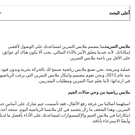
أعلى البحث
ملابس التمرين
قمنا بتصمم ملابس التمرين لمساعدتك على الوصول لأقصى
إمكاناتك. لأنه عندما يتعلق الأمر بالأداء المثالي، يجب ألا يكون هناك أي عوائق،
على الأقل من ناحية ملابس التمرين.
عملية ومريحة، نحن نصنع ملابس رياضية تسمح لك بالحركة بحرية وبدون قيود.
منذ عام 2012، ونحن نقوم بتصميم وابتكار ملابس التمرين التي يرغب الرياضيو
في ارتدائها، لأننا نعلم جيدًا التمرين ومطلبات المتدربين.
ملابس رياضية من وحي صالات الجيم
استلهمنا أصالتنا من غرفة رفع الأثقال، فقد تأسست جيم شارك على أساس ح
التمرين، وهذا الشغف ما زال يتجسد في كل ملابسنا الرياضية اليوم. ستجد أحد
ابتكاراتنا في ملابس الجيم والإكسسوارات لمساعدتك على الأداء بأفضل ما لدي
وأيضًا الاسترخاء بأناقة.