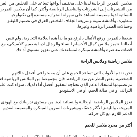
ملابس التمرين الرجالية لدينا على مختلف أنواعها تساعد على التخلص من العر
من التيشيرتات إلى الشورتات والبناطيل الرياضية وأكثر. كما أن ملابس التمرين
النسائية لدينا مصممة لتساعد على سهولة التحرك، مستندة إلى تكنولوجيا
متطورة، وأقمشة متينة وسريعة الجفاف للتخلص العرق في تصميم الليقنز
وحمالات الصدر الرياضية وغيرها.
شغفنا بالتمرين ورفع الأثقال بالرفع هو ما بدأ هذه العلامة التجارية، ولم ننس
أصالتنا. تتميز ملابس كمال الأجسام للنساء والرجال لدينا بتصميم كلاسيكي، مع
قصات معاصرة وأقمشة مبتكرة لمساعدتك على تعزيز مستوى أداءك.
ملابس رياضية وملابس الراحة
نحن نقدم الأدوات التي تساعد الجميع على أن يصبحوا في أفضل حالاتهم
الشخصية. بغض النظر عن نوع الرياضة. فإن مجموعتنا من الملابس الرياضية قد
تم تصميمها لتمنحك الدعم الذي تحتاجه لتحقيق أفضل أداء لديك، سواء كنت عل
التراك، أو في صالة الجيم، أو في الاستوديو.
تعزز الملابس الرياضية الرجالية والنسائية لدينا من مستوى تدريباتك مع الهودي
المريحة، والليقنز الأكثر دعمًا، وتيشيرتات التمرين المبتكرة والمصممة لتقديم
الدعم اللازم مع كل حركة.
أكثر من مجرد ملابس للجيم
يتفانى جيم شارك في استخلاص الإمكانيات من خلال التكيّف والتحضير للمستقب