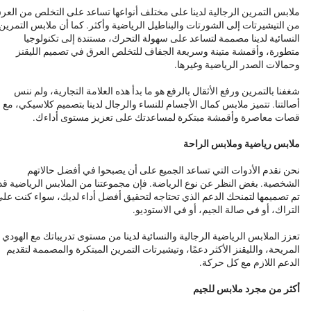
ملابس التمرين الرجالية لدينا على مختلف أنواعها تساعد على التخلص من العر
من التيشيرتات إلى الشورتات والبناطيل الرياضية وأكثر. كما أن ملابس التمرين
النسائية لدينا مصممة لتساعد على سهولة التحرك، مستندة إلى تكنولوجيا
متطورة، وأقمشة متينة وسريعة الجفاف للتخلص العرق في تصميم الليقنز
وحمالات الصدر الرياضية وغيرها.
شغفنا بالتمرين ورفع الأثقال بالرفع هو ما بدأ هذه العلامة التجارية، ولم ننس
أصالتنا. تتميز ملابس كمال الأجسام للنساء والرجال لدينا بتصميم كلاسيكي، مع
قصات معاصرة وأقمشة مبتكرة لمساعدتك على تعزيز مستوى أداءك.
ملابس رياضية وملابس الراحة
نحن نقدم الأدوات التي تساعد الجميع على أن يصبحوا في أفضل حالاتهم
الشخصية. بغض النظر عن نوع الرياضة. فإن مجموعتنا من الملابس الرياضية قد
تم تصميمها لتمنحك الدعم الذي تحتاجه لتحقيق أفضل أداء لديك، سواء كنت عل
التراك، أو في صالة الجيم، أو في الاستوديو.
تعزز الملابس الرياضية الرجالية والنسائية لدينا من مستوى تدريباتك مع الهودي
المريحة، والليقنز الأكثر دعمًا، وتيشيرتات التمرين المبتكرة والمصممة لتقديم
الدعم اللازم مع كل حركة.
أكثر من مجرد ملابس للجيم