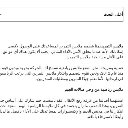
أعلى البحث
ملابس التمرين
قمنا بتصمم ملابس التمرين لمساعدتك على الوصول لأقصى
إمكاناتك. لأنه عندما يتعلق الأمر بالأداء المثالي، يجب ألا يكون هناك أي عوائق،
على الأقل من ناحية ملابس التمرين.
عملية ومريحة، نحن نصنع ملابس رياضية تسمح لك بالحركة بحرية وبدون قيود.
منذ عام 2012، ونحن نقوم بتصميم وابتكار ملابس التمرين التي يرغب الرياضيو
في ارتدائها، لأننا نعلم جيدًا التمرين ومطلبات المتدربين.
ملابس رياضية من وحي صالات الجيم
استلهمنا أصالتنا من غرفة رفع الأثقال، فقد تأسست جيم شارك على أساس ح
التمرين، وهذا الشغف ما زال يتجسد في كل ملابسنا الرياضية اليوم. ستجد أحد
ابتكاراتنا في ملابس الجيم والإكسسوارات لمساعدتك على الأداء بأفضل ما لدي
وأيضًا الاسترخاء بأناقة.