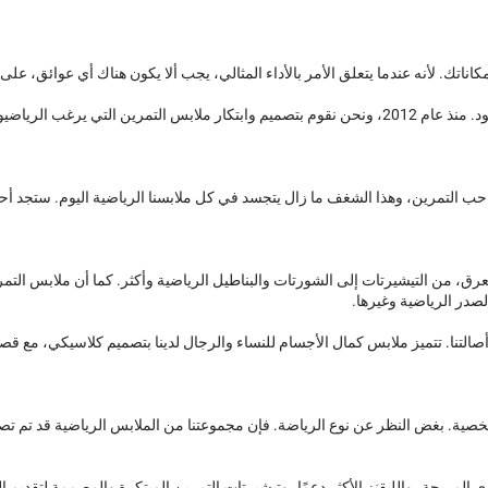
تك. لأنه عندما يتعلق الأمر بالأداء المثالي، يجب ألا يكون هناك أي عوائق، على 
التمرين ومطلبات المتدربين.
 التمرين، وهذا الشغف ما زال يتجسد في كل ملابسنا الرياضية اليوم. ستجد أحد
رق، من التيشيرتات إلى الشورتات والبناطيل الرياضية وأكثر. كما أن ملابس التم
صدر الرياضية وغيرها.
 ننس أصالتنا. تتميز ملابس كمال الأجسام للنساء والرجال لدينا بتصميم كلاسيكي،
صية. بغض النظر عن نوع الرياضة. فإن مجموعتنا من الملابس الرياضية قد تم تصم
ي المريحة، والليقنز الأكثر دعمًا، وتيشيرتات التمرين المبتكرة والمصممة لتقديم 