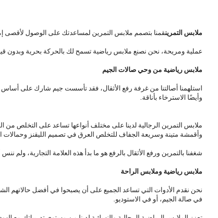
ملابس التمرين
قمنا بتصمم ملابس التمرين لمساعدتك على الوصول لأقصى إمكانا
عملية ومريحة، نحن نصنع ملابس رياضية تسمح لك بالحركة بحرية وبدون قيود. منذ عام 2012، ونحن نقوم بتصميم وابتكار ملابس التمرين التي يرغب الرياضيون في ارتدائها، لأننا نعلم جيدًا 
ملابس رياضية من وحي صالات الجيم
استلهمنا أصالتنا من غرفة رفع الأثقال، فقد تأسست جيم شارك على أساس حب
وأيضًا الاسترخاء بأناقة.
ملابس التمرين الرجالية لدينا على مختلف أنواعها تساعد على التخلص من الع
وأقمشة متينة وسريعة الجفاف للتخلص العرق في تصميم الليقنز وحمالات ال
شغفنا بالتمرين ورفع الأثقال بالرفع هو ما بدأ هذه العلامة التجارية، ولم
ملابس رياضية وملابس الراحة
نحن نقدم الأدوات التي تساعد الجميع على أن يصبحوا في أفضل حالاتهم الشخ
في صالة الجيم، أو في الاستوديو.
تعزز الملابس الرياضية الرجالية والنسائية لدينا من مستوى تدريباتك مع الهود