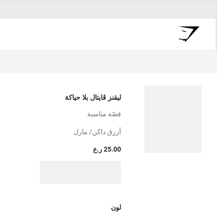
ليقنز ڤايتال بلا حياكة
قصّة مناسبة
أزرق داكن/ مارل
25.00 ر.ع
لون