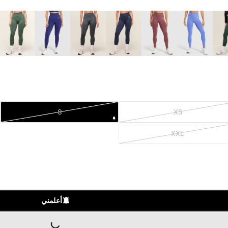
S
XS
XXL
أعلمني