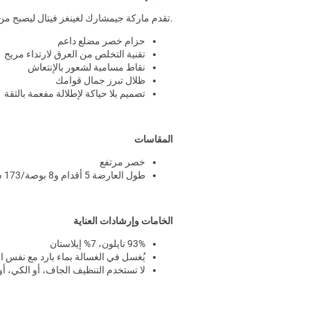
.تقدم ماركة جيمشارك لغينغز فيتال ليصبح من 
حزام خصر مضلع داعم
تقنية التخلص من العرق لارتداء مريح
نقاط مسامية لشعور بالإنتعاش
ظلال تبرز جمال قوامك
تصميم بلا حياكة لإطلالة مفعمة بالثقة
المقاسات
خصر مرتفع
طول العارضة 5 أقدام و8 بوصة/173 سم وترتدي مقاس صغير جدا XS
الخامات وإرشادات العناية
93% نايلون، 7% إيلاستان
يُغسل في الغسالة بماء بارد مع نفس الأ
لا تستخدم التنظيف الجاف، أو الكي، أ