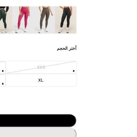
أختر الحجم
XXS
XL