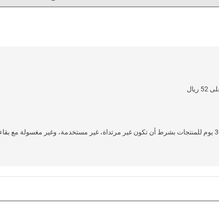
G
.
L
O
A
D
I
N
.
.
خدمة إرجاع سهلة وسريعة خلال 30 يوم للمنتجات بشرط أن تكون غير مرتداة، غير مستخدمة، وغير 