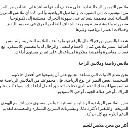
ملابس التمرين الرجالية لدينا على مختلف أنواعها تساعد على التخلص من العر
من التيشيرتات إلى الشورتات والبناطيل الرياضية وأكثر. كما أن ملابس التمرين
النسائية لدينا مصممة لتساعد على سهولة التحرك، مستندة إلى تكنولوجيا
متطورة، وأقمشة متينة وسريعة الجفاف للتخلص العرق في تصميم الليقنز
وحمالات الصدر الرياضية وغيرها.
شغفنا بالتمرين ورفع الأثقال بالرفع هو ما بدأ هذه العلامة التجارية، ولم ننس
أصالتنا. تتميز ملابس كمال الأجسام للنساء والرجال لدينا بتصميم كلاسيكي، مع
قصات معاصرة وأقمشة مبتكرة لمساعدتك على تعزيز مستوى أداءك.
ملابس رياضية وملابس الراحة
نحن نقدم الأدوات التي تساعد الجميع على أن يصبحوا في أفضل حالاتهم
الشخصية. بغض النظر عن نوع الرياضة. فإن مجموعتنا من الملابس الرياضية قد
تم تصميمها لتمنحك الدعم الذي تحتاجه لتحقيق أفضل أداء لديك، سواء كنت عل
التراك، أو في صالة الجيم، أو في الاستوديو.
تعزز الملابس الرياضية الرجالية والنسائية لدينا من مستوى تدريباتك مع الهودي
المريحة، والليقنز الأكثر دعمًا، وتيشيرتات التمرين المبتكرة والمصممة لتقديم
الدعم اللازم مع كل حركة.
أكثر من مجرد ملابس للجيم