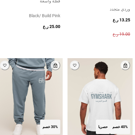
قصّة واسعة
وردي متجدد
Black/ Build Pink
13.25 ر.ع
25.00 ر.ع
19.00 ر.ع
40% خصم
حصريا
30% خصم