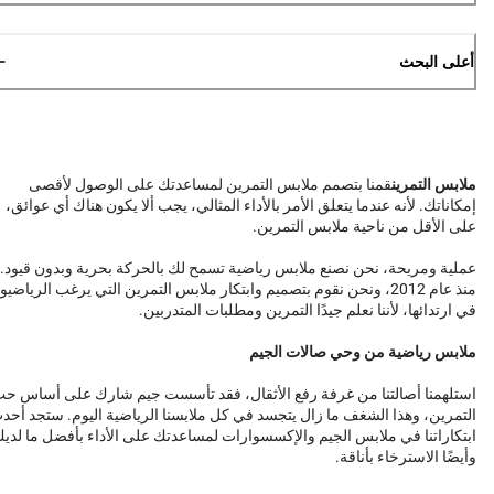
أعلى البحث
ملابس التمرين
قمنا بتصمم ملابس التمرين لمساعدتك على الوصول لأقصى
إمكاناتك. لأنه عندما يتعلق الأمر بالأداء المثالي، يجب ألا يكون هناك أي عوائق،
على الأقل من ناحية ملابس التمرين.
عملية ومريحة، نحن نصنع ملابس رياضية تسمح لك بالحركة بحرية وبدون قيود.
منذ عام 2012، ونحن نقوم بتصميم وابتكار ملابس التمرين التي يرغب الرياضيو
في ارتدائها، لأننا نعلم جيدًا التمرين ومطلبات المتدربين.
ملابس رياضية من وحي صالات الجيم
استلهمنا أصالتنا من غرفة رفع الأثقال، فقد تأسست جيم شارك على أساس ح
التمرين، وهذا الشغف ما زال يتجسد في كل ملابسنا الرياضية اليوم. ستجد أحد
ابتكاراتنا في ملابس الجيم والإكسسوارات لمساعدتك على الأداء بأفضل ما لدي
وأيضًا الاسترخاء بأناقة.