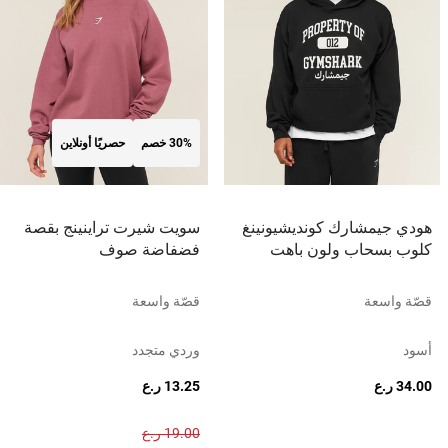
30% خصم
حصريًا أونلاين
هودي جيمشارك كونديشيونينغ
سويت شيرت تراينينج بقصة
كلوب بسحاب ولون باهت
فضفاضة صوف
قصّة واسعة
قصّة واسعة
أسود
وردي متجدد
34.00 ر.ع
13.25 ر.ع
19.00 ر.ع