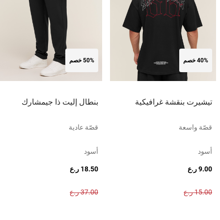
40% خصم
50% خصم
تيشيرت بنقشة غرافيكية
بنطال إليت ذا جيمشارك
قصّة واسعة
قصّة عادية
أسود
أسود
9.00 ر.ع
18.50 ر.ع
15.00 ر.ع
37.00 ر.ع