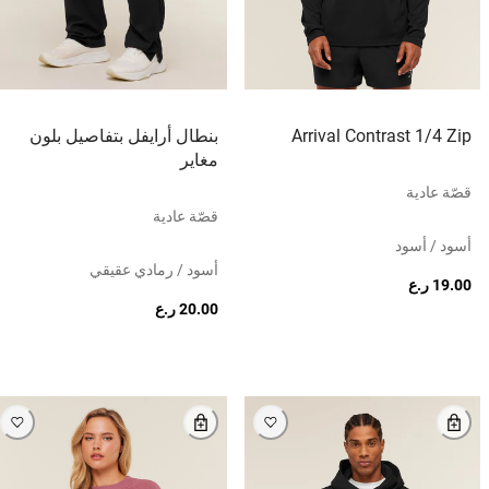
Arrival Contrast 1/4 Zip
بنطال أرايفل بتفاصيل بلون
مغاير
قصّة عادية
قصّة عادية
أسود / أسود
أسود / رمادي عقيقي
19.00 ر.ع
20.00 ر.ع