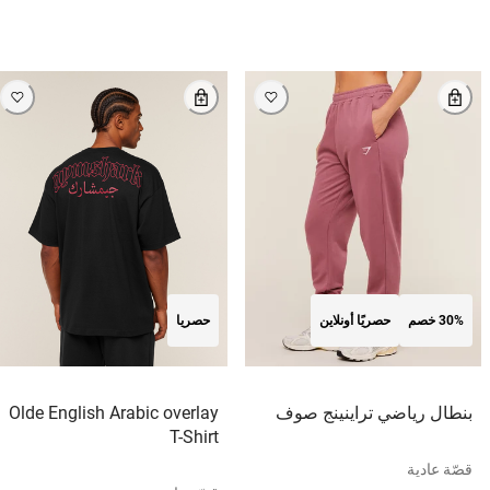
30% خصم
حصريًا أونلاين
حصريا
بنطال رياضي تراينينج صوف
Olde English Arabic overlay
T-Shirt
قصّة عادية