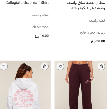
بنطال بقصة ساق واسعة
Collegiate Graphic T-Shirt
ونقشة غرافيكية باهتة
قصّة واسعة
قصّة واسعة
Rich Maroon
رمادي حجري فاتح
14.00 ر.ع
38.00 ر.ع