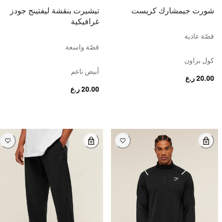
شورت جيمشارك كريست
تيشيرت بنقشة ليفتينج جودز
غرافيكية
قصّة عادية
قصّة واسعة
كول براون
أبيض ناعم
20.00 ر.ع
20.00 ر.ع