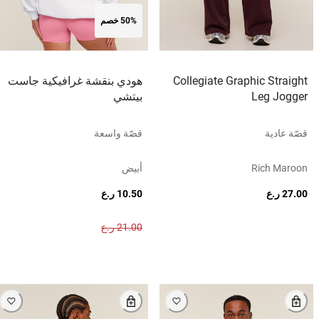
50% خصم
Collegiate Graphic Straight
هودي بنقشة غرافيكية جاست
Leg Jogger
بيتشي
قصّة عادية
قصّة واسعة
Rich Maroon
أبيض
27.00 ر.ع
10.50 ر.ع
21.00 ر.ع