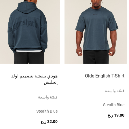
Olde English T-Shirt
هودي بنقشة بتصميم اولد
إنجليش
قصّة واسعة
قصّة واسعة
Stealth Blue
Stealth Blue
19.00 ر.ع
32.00 ر.ع