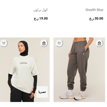
Stealth Blue
كول براون
30.00 ر.ع
19.00 ر.ع
حصريا