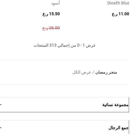
Stealth Blue
أسود
11.00 ر.ع
15.50 ر.ع
26.00 ر.ع
عرض 1 - 0 من إجمالي 313 المنتجات
متجر رمضان
/
عرض الكل
مجموعة نسائية
جمع الرجال