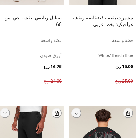
تيشيرت بقصة فضفاضة ونقشة
بنطال رياضي بنقشة جي اس
غرافيكية بخط عربي
66
قصّة واسعة
قصّة واسعة
White/ Bench Blue
أزرق حديدي
15.00 ر.ع
16.75 ر.ع
25.00 ر.ع
24.00 ر.ع