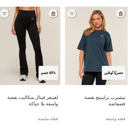
حصريًا أونلاين
40% خصم
تيشيرت تراينينج بقصة
لغينغز فيتال سكالبت بقصة
فضفاضة
واسعة بلا حياكة
قصّة واسعة
قصّة مناسبة