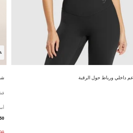
0%
م داخلي ورباط حول الرقبة
شو
قصّ
أس
8.50
7.00