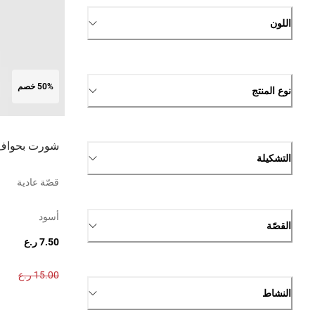
اللون
50% خصم
نوع المنتج
شورت بحواف
التشكيلة
قصّة عادية
أسود
القصّة
7.50 ر.ع
15.00 ر.ع
النشاط