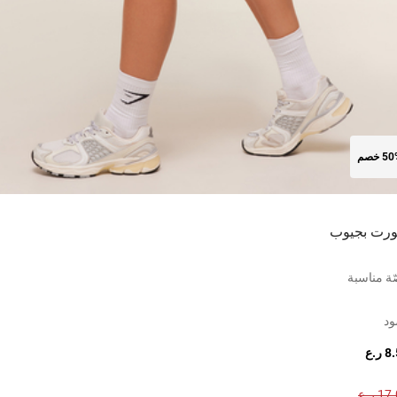
5 خصم
رت بجيوب
ة مناسبة
ود
 ر.ع
1 ر.ع