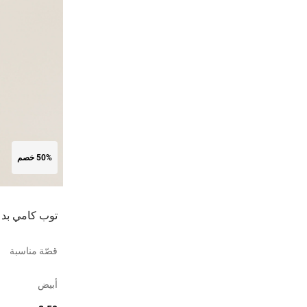
50% خصم
توب كامي بدع
قصّة مناسبة
أبيض