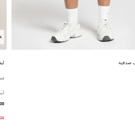
0%
 صدفية
ليق
قصّ
أس
3.00
6.00