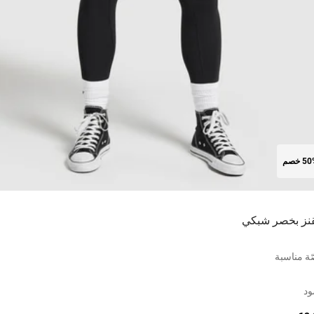
5 خصم
قنز بخصر شبكي
ة مناسبة
ود