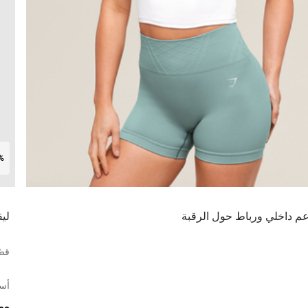
0%
م داخلي ورباط حول الرقبة
لي
قصّ
أس