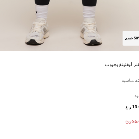
5 خصم
نز ليفتينغ بجيوب
ة مناسبة
ود
1 ر.ع
2 ر.ع