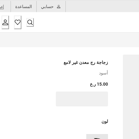
حسابي
المساعدة
عر
زجاجة رج معدن غير لامع
أسود
15.00 ر.ع
لون