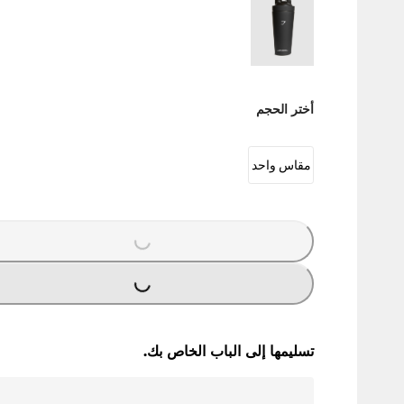
أختر الحجم
مقاس واحد
G
.
G
.
L
O
A
D
I
N
.
.
L
O
A
D
I
N
.
.
تسليمها إلى الباب الخاص بك.