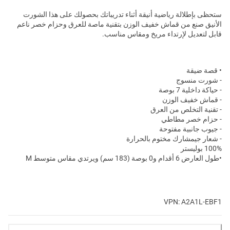
ستحظى بإطلالة رياضية أنيقة أثناء تدريباتك بحصولك على هذا الشورت
الأنيق صنع من قماش خفيف الوزن بتقنية ماصة للعرق وحزام خصر ناعم
قابل لتعديل لإرتداء مريخ ومقاس مناسب.
• قصة ضيقة
- شورت منسوج
- حياكة داخلية 7 بوصة
- قماش خفيف الوزن
- تقنية التخلص من العرق
- حزام خصر مطاطي
- جيوب جانبية مفتوحة
- شعار جيمشارك مختوم بالحرارة
100% بوليستر
•طول العارض 6 أقدام و0 بوصة (183 سم) ويرتدي مقاس متوسط M
VPN: A2A1L-EBF1