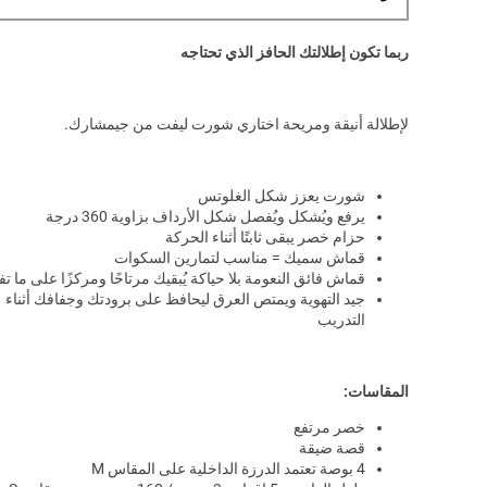
ربما تكون إطلالتك الحافز الذي تحتاجه
لإطلالة أنيقة ومريحة اختاري شورت ليفت من جيمشارك.
شورت يعزز شكل الغلوتس
يرفع ويُشكل ويُفصل شكل الأرداف بزاوية 360 درجة
حزام خصر يبقى ثابتًا أثناء الحركة
قماش سميك = مناسب لتمارين السكوات
قماش فائق النعومة بلا حياكة يُبقيك مرتاحًا ومركزًا على ما تف
جيد التهوية ويمتص العرق ليحافظ على برودتك وجفافك أثناء
التدريب
المقاسات:
خصر مرتفع
قصة ضيقة
4 بوصة تعتمد الدرزة الداخلية على المقاس M