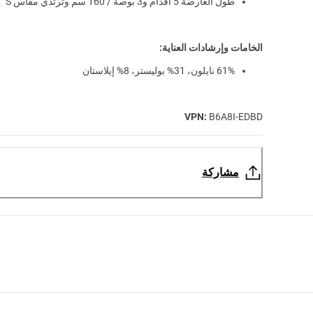
طول العارضة 5 اقدام و3 بوصة / 160 سم وترتدي مقاس S
الخامات وإرشادات العناية:
61% نايلون، 31% بوليستر، 8% إيلاستان
VPN:
B6A8I-EDBD
مشاركة