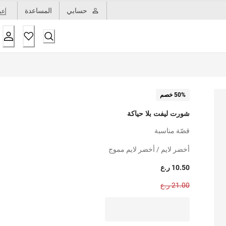
حسابي
المساعدة
عر
50% خصم
شورت ليفت بلا حياكة
قصّة مناسبة
أخضر لايم / أخضر لايم مموج
10.50 ر.ع
21.00 ر.ع