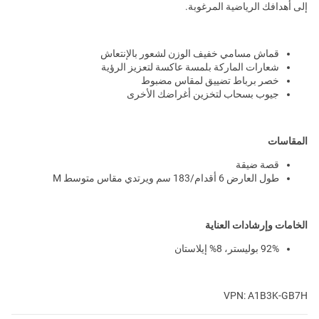
إلى أهدافك الرياضية المرغوبة.
قماش مسامي خفيف الوزن لشعور بالإنتعاش
شعارات الماركة بلمسة عاكسة لتعزيز الرؤية
خصر برباط تضييق لمقاس مضبوط
جيوب بسحاب لتخزين أغراضك الأخرى
المقاسات
قصة ضيقة
طول العارض 6 أقدام/183 سم ويرتدي مقاس متوسط M
الخامات وإرشادات العناية
92% بوليستر، 8% إيلاستان
VPN: A1B3K-GB7H