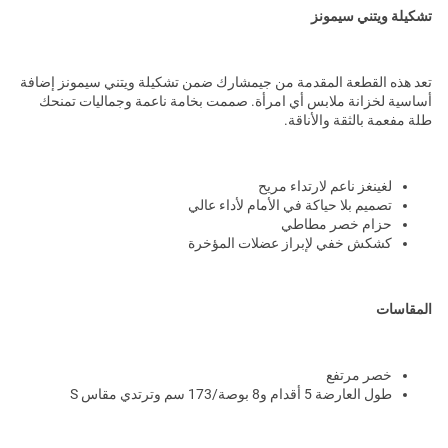
تشكيلة ويتني سيمونز
تعد هذه القطعة المقدمة من جيمشارك ضمن تشكيلة ويتني سيمونز إضافة
أساسية لخزانة ملابس أي امرأة. صممت بخامة ناعمة وجماليات تمنحك
طلة مفعمة بالثقة والأناقة.
لغينغز ناعم لارتداء مريح
تصميم بلا حياكة في الأمام لأداء عالي
حزام خصر مطاطي
كشكش خفي لإبراز عضلات المؤخرة
المقاسات
خصر مرتفع
طول العارضة 5 أقدام و8 بوصة/173 سم وترتدي مقاس S