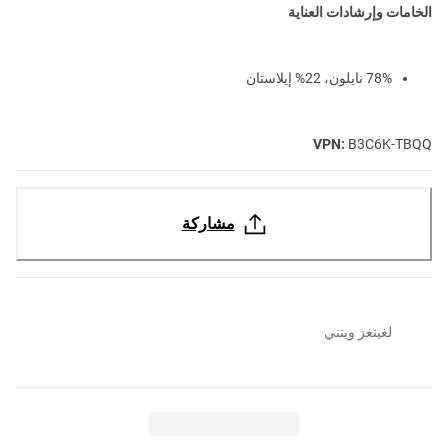
الخامات وإرشادات العناية
78% نايلون، 22% إيلاستان
VPN:
B3C6K-TBQQ
مشاركة
لغينغز ويتني