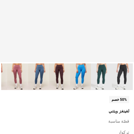
50% خصم
لغينغز ويتني
قصّة مناسبة
تركواز