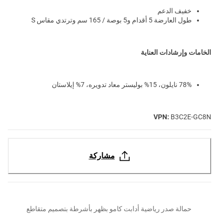
خفيف الدعم
طول العارضة 5 أقدام و5 بوصة / 165 سم وترتدي مقاس S
الخامات وإرشادات العناية
78% نايلون، 15% بوليستر معاد تدويره، 7% إيلاستان
VPN:
B3C2E-GC8N
مشاركة
حمالة صدر رياضية أدابت كامو بظهر بأشرطة بتصميم متقاطع