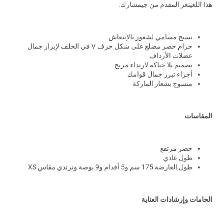
هذا اللغينغز المقدم من جيمشارك.
نسيج مسامي لشعور بالإنتعاش
حزام خصر مضلع على شكل حرف V في الخلف لإبراز جمال
عضلات الأرداف
تصميم بلا حياكة لارتداء مريح
أجزاء تبرز جمال قوامك
منسوج بشعار الماركة
المقاسات
خصر مرتفع
طول عادي
طول العارضة 175 سم و5 أقدام و9 بوصة وترتدي مقاس XS
الخامات وإرشادات العناية