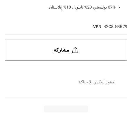
67% بوليستر، 23% نايلون، 10% إيلاستان
VPN:
B2C8D-BB29
مشاركة
لغينغز أبيكس بلا حياكة