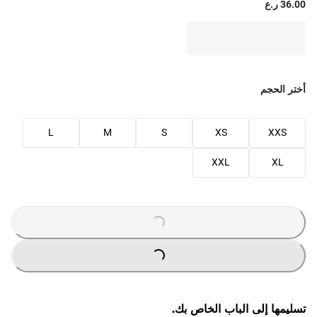
36.00 ر.ع
أختر الحجم
L
M
S
XS
XXS
XXL
XL
LOADING
...
LOADING
...
تسليمها إلى الباب الخاص بك.