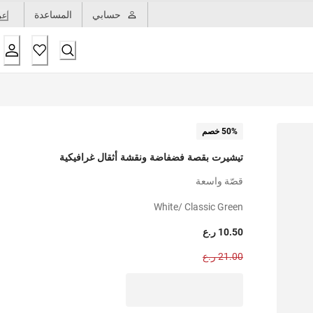
حسابي
المساعدة
عر
50% خصم
تيشيرت بقصة فضفاضة ونقشة أثقال غرافيكية
قصّة واسعة
White/ Classic Green
10.50 ر.ع
21.00 ر.ع