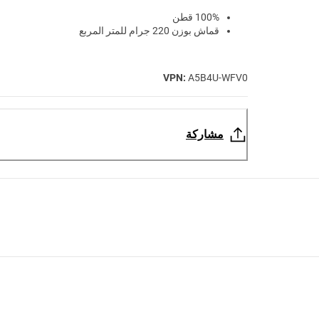
100% قطن
قماش بوزن 220 جرام للمتر المربع
VPN:
A5B4U-WFV0
مشاركة