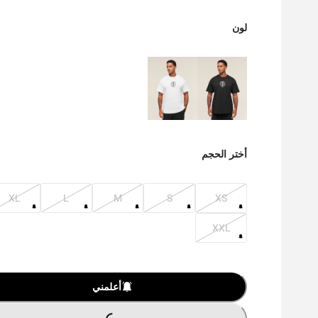
لون
أختر الحجم
XL
L
M
S
XS
XXL
أعلمني