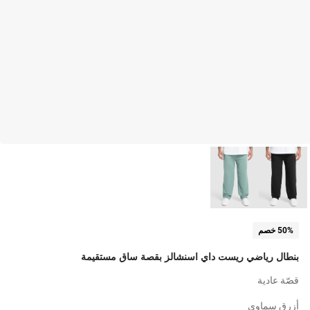
50% خصم
بنطال رياضي ريست داي اسنشالز بقصة ساق مستقيمة
قصّة عادية
أزرق سماوي