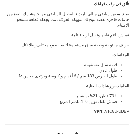
تألق في وقت فراغك
تمتع بمظهر رياضي مثالي بارتداء البنطال الرياضي من جيمشارك. صنع من
خامات فاخرة بقصة تتيح لك سهولة الحركة، مما يجعله قطعة تستحق
الاقتناء.
قماش ناعم فاخر وثقيل لراحة تامة
حواف مفتوحة وقصة ساق مستقيمة لتنسيقه مع مختلف إطلالاتك
المقاسات
قصة ساق مستقيمة
طول عادي
طول العارض 183 سم / 6 أقدام و0 بوصة ويرتدي مقاس M
الخامات وإرشادات العناية
79% قطن، 21% بوليستر
قماش ثقيل بوزن 410 للمتر المربع
VPN:
A1C8U-UDBP