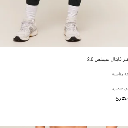
نز ڤايتال سيملس 2.0
ة مناسبة
ود صخري
2 ر.ع