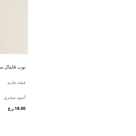
توب ڤايتال سيملس 2.0 ب
قصّة عادية
أسود صخري
18.00 ر.ع