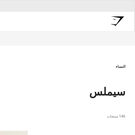
النساء
سيملس
146 منتجات