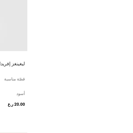
ليغينغز إفريدا
قصّة مناسبة
أسود
20.00 ر.ع