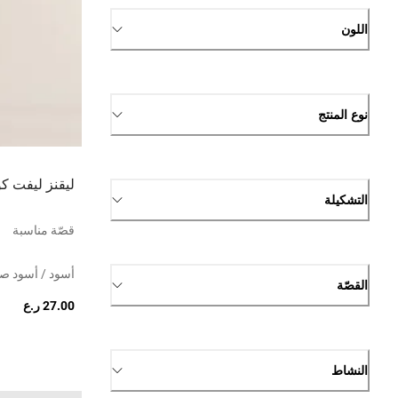
اللون
نوع المنتج
ليقنز ليفت ك
التشكيلة
قصّة مناسبة
أسود / أسود 
القصّة
27.00 ر.ع
النشاط