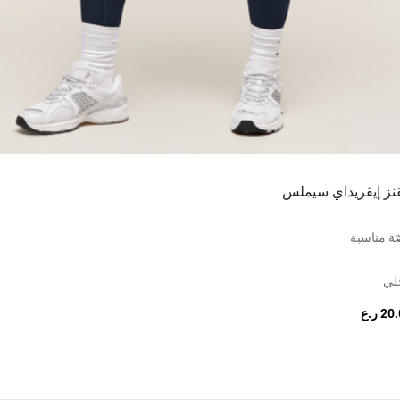
قنز إيڤريداي سيملس
ة مناسبة
لي
2 ر.ع