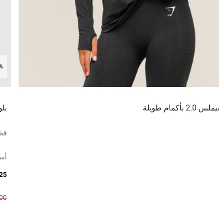
1%
أكمام طويلة
بلو
قصّ
أس
8.25
2.00