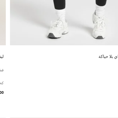
ي بلا حياكة
لي
قصّ
كح
0.00