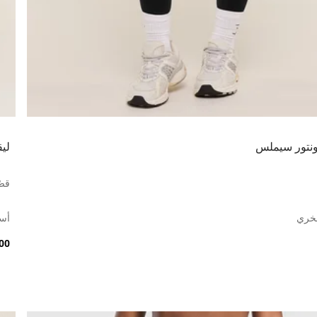
ونتور سيملس
ليق
قصّ
صخري
أس
5.00