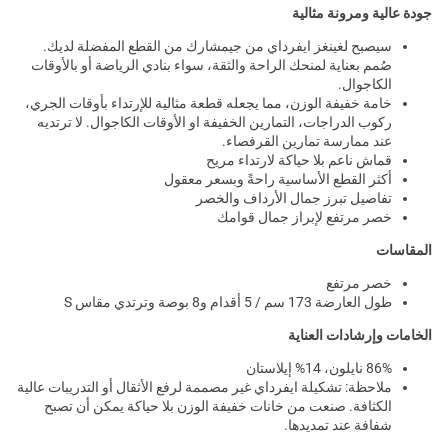
جودة عالية ومرونة مثالية
سيصبح لغينغز ايفرداي من جيمشارك من القطع المفضلة لديك.
صُمم بعناية لمنحك الراحة والثقة، سواء بنادي الرياضة أو بالأوقات
الكاجوال.
خامة خفيفة الوزن، مما يجعله قطعة مثالية للإرتداء بأوقات الجري،
ركوب الدراجات، التمارين الخفيفة او الأوقات الكاجوال. لا ترتديه
عند ممارسة تمارين القرفصاء.
قماش ناعم بلا حياكة لارتداء مريح
أكثر القطع الأساسية راحةً وبسعر معقول
تفاصيل تبرز جمال الأرداف والخصر
خصر مرتفع لإبراز جمال قوامك
المقاسات
خصر مرتفع
طول العارضة 173 سم / 5 أقدام و8 بوصة وترتدي مقاس S
الخامات وإرشادات العناية
86% نايلون، 14% إيلاستان
ملاحظة: تشكيلة ايفرداي غير مصممة لرفع الأثقال أو التدريبات عالية
الكثافة. صنعت من خانات خفيفة الوزن بلا حياكة يمكن أن تصبح
شفافة عند تمديدها.