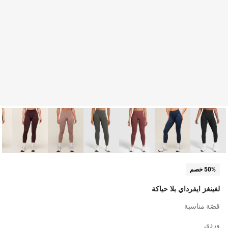
50% خصم
لغينغز ايفرداي بلا حياكة
قصّة مناسبة
وردي