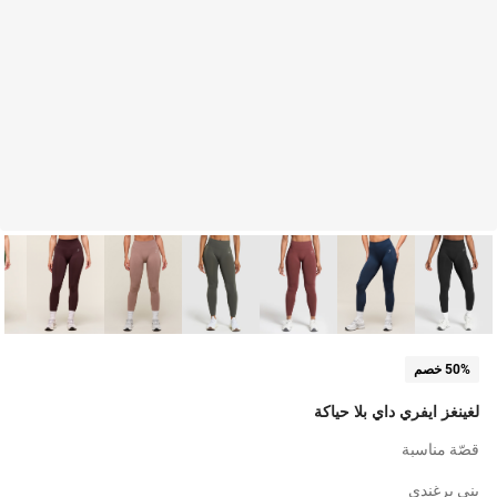
50% خصم
لغينغز ايفري داي بلا حياكة
قصّة مناسبة
بني برغندي