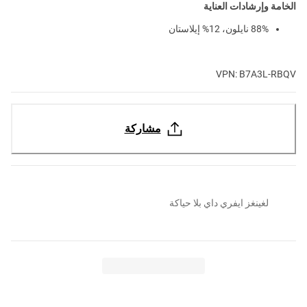
الخامة وإرشادات العناية
88% نايلون، 12% إيلاستان
VPN: B7A3L-RBQV
مشاركة
لغينغز ايفري داي بلا حياكة