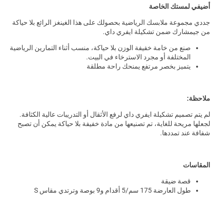
أضيفي لمستك الخاصة
جددي مجموعة ملابسك الرياضية بحصولك على هذا الغينغز الرائع بلا حياكة
من جيمشارك ضمن تشكيلة ايفري داي.
صنع من خامة خفيفة الوزن بلا حياكة، منسب أثناء التمارين الرياضية
المختلفة أو مجرد الاسترخاء في البيت.
يتميز بخصر مرتفع يمنحك راحة مطلقة
ملاحظة:
لم يتم تصميم تشكيلة ايفري داي لرفع الأثقال أو التدريبات عالية الكثافة.
لجعلها مريحة للغاية، تم تصنيعها من مادة خفيفة بلا حياكة يمكن أن تصبح
شفافة عند تمددها.
المقاسات
قصة ضيقة
طول العارضة 175 سم/5 أقدام و9 بوصة وترتدي مقاس S